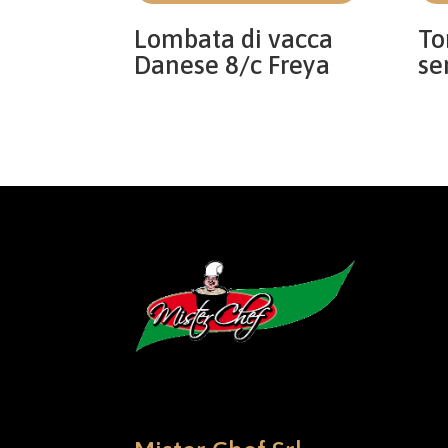
Lombata di vacca
To
Danese 8/c Freya
se