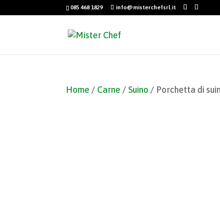
085 468 1829
info@misterchefsrl.it
Home
/
Carne
/
Suino
/ Porchetta di sui